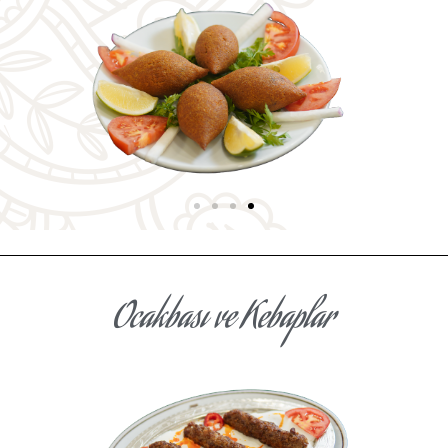
Ocakbası ve
Kebaplar