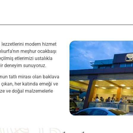
 lezzetlerini modern hizmet
anlıurfa’nın meşhur ocakbaşı
ilmiş etlerimizi ustalıkla
bir deneyim sunuyoruz.
nun tatlı mirası olan baklava
n çıkan, her katında emeği ve
taze ve doğal malzemelerle