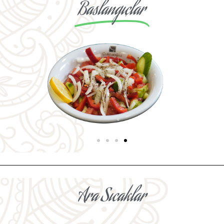
Baslangıçlar
Ara
Sıcaklar